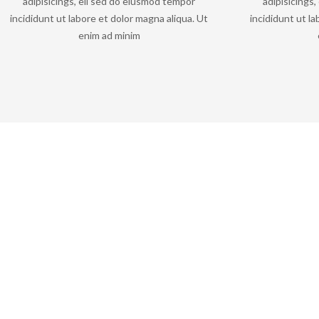
adipisicings, eli sed do eiusmod tempor
adipisicings
incididunt ut labore et dolor magna aliqua. Ut
incididunt ut la
enim ad minim